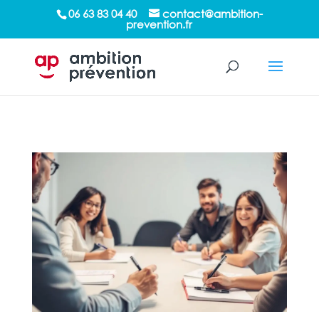
/*sticky sidebar*/
06 63 83 04 40
contact@ambition-
prevention.fr