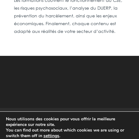
Les formations couvrent le fonctionnement du CSE,
les risques psychosociaux, l’analyse du DUERP, la
prévention du harcèlement, ainsi que les enjeux
économiques. Finalement, chaque contenu est
adapté aux réalités de votre secteur d’activité.
Mentions légales
Politique de Confidentialité
Nous utilisons des cookies pour vous offrir la meilleure
expérience sur notre site.
Règlement intérieur
CGV
You can find out more about which cookies we are using or
switch them off in
settings
.