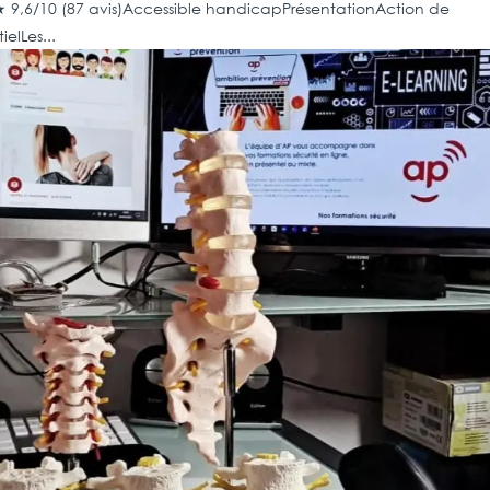
★ 9,6/10 (87 avis)Accessible handicapPrésentationAction de
lLes...