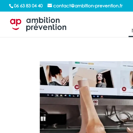
/*sticky sidebar*/
06 63 83 04 40
contact@ambition-prevention.fr