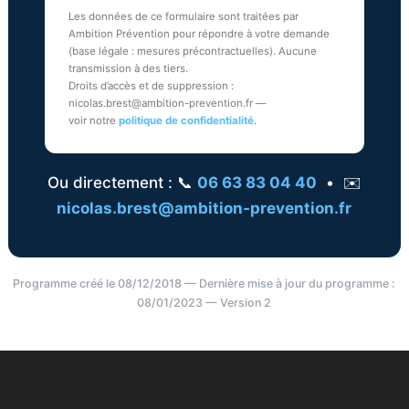
Les données de ce formulaire sont traitées par
Ambition Prévention pour répondre à votre demande
(base légale : mesures précontractuelles). Aucune
transmission à des tiers.
Droits d’accès et de suppression :
nicolas.brest@ambition-prevention.fr —
voir notre
politique de confidentialité
.
Ou directement : 📞
06 63 83 04 40
• ✉️
nicolas.brest@ambition-prevention.fr
Programme créé le 08/12/2018 — Dernière mise à jour du programme :
08/01/2023 — Version 2