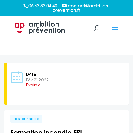
/*sticky sidebar*/
06 63 83 04 40
contact@ambition-
prevention.fr
DATE
Fév 21 2022
Expired!
Nos formations
Formation incendie EPI