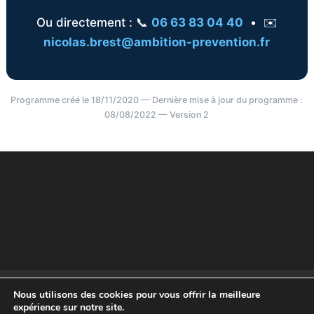
Ou directement : 📞
06 63 83 04 40
• ✉️
nicolas.brest@ambition-prevention.fr
Programme créé le 18/11/2020 — Dernière mise à jour du programme :
08/08/2022 — Version 2
Mentions légales
Politique de Confidentialité
Nous utilisons des cookies pour vous offrir la meilleure
Règlement intérieur
CGV
expérience sur notre site.