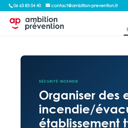
/*sticky sidebar*/
06 63 83 04 40
contact@ambition-prevention.fr
SÉCURITÉ INCENDIE
Organiser des 
incendie/évac
établissement t