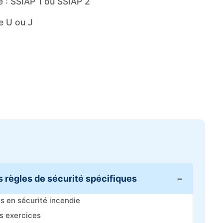
e : SSIAP 1 ou SSIAP 2
e U ou J
s règles de sécurité spécifiques
s en sécurité incendie
s exercices