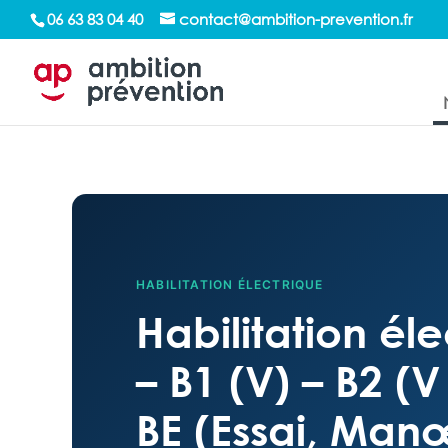
/*sticky sidebar*/
06 63 83 04 40
contact@ambition-prevention.fr
HABILITATION ÉLECTRIQUE
Habilitation éle
– B1 (V) – B2 (V
BE (Essai, Ma