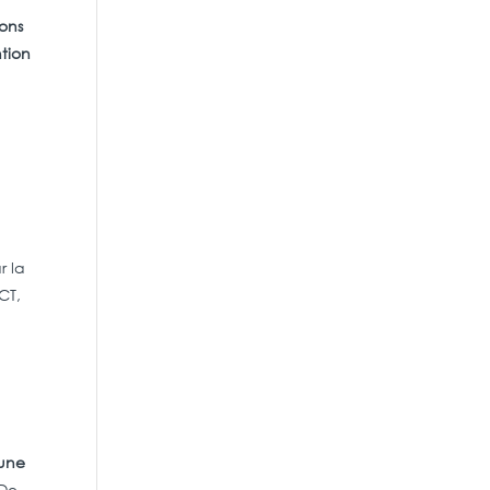
ions
tion
r la
CT,
 une
 De