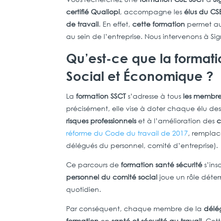
certifié Qualiopi
, accompagne les
élus du CS
de travail
. En effet,
cette formation
permet a
au sein de l’entreprise. Nous intervenons à Si
Qu’est-ce que la formati
Social et Économique ?
La
formation SSCT
s’adresse à tous
les membre
précisément, elle vise à doter chaque élu de
risques professionnels
et à l’amélioration des
c
réforme du Code du travail de 2017
, remplac
délégués du personnel, comité d’entreprise).
Ce parcours de
formation santé sécurité
s’ins
personnel du comité social
joue un rôle déte
quotidien.
Par conséquent, chaque membre de la
délé
formation
en
santé et sécurité au travail
. Cet