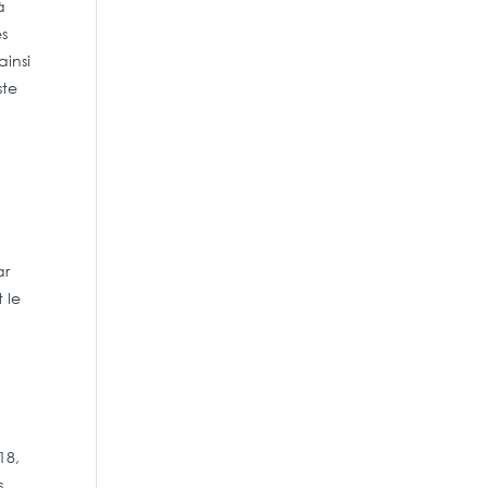
à
es
ainsi
ste
ar
 le
18,
s.