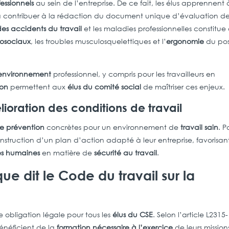
fessionnels
au sein de l’entreprise. De ce fait, les élus apprennent 
 et à contribuer à la rédaction du document unique d’évaluation d
es accidents du travail
et les maladies professionnelles constitue 
hosociaux
, les troubles musculosquelettiques et l’
ergonomie
du po
environnement
professionnel, y compris pour les travailleurs en
ion
permettent aux
élus du comité social
de maîtriser ces enjeux.
ioration des conditions de travail
de prévention
concrètes pour un environnement de
travail sain
. P
construction d’un plan d’action adapté à leur entreprise, favorisant
ces humaines
en matière de
sécurité au travail
.
ue dit le Code du travail sur la
e obligation légale pour tous les
élus du CSE
. Selon l’article L2315-
énéficient de la
formation nécessaire à l’exercice
de leurs mission