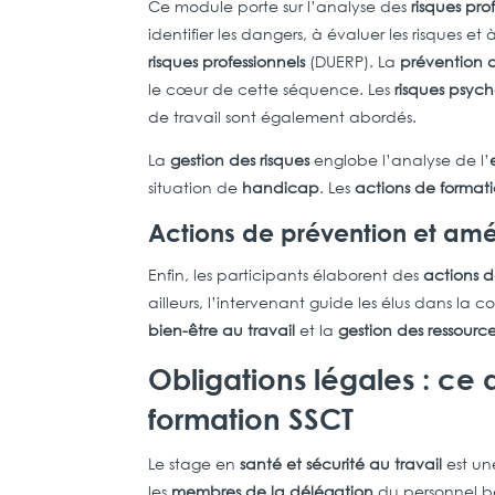
Ce module porte sur l’analyse des
risques pro
identifier les dangers, à évaluer les risques
risques professionnels
(DUERP). La
prévention d
le cœur de cette séquence. Les
risques psyc
de travail sont également abordés.
La
gestion des risques
englobe l’analyse de l’
situation de
handicap
. Les
actions de format
Actions de prévention et amél
Enfin, les participants élaborent des
actions 
ailleurs, l’intervenant guide les élus dans la 
bien-être au travail
et la
gestion des ressour
Obligations légales : ce q
formation SSCT
Le stage en
santé et sécurité au travail
est un
les
membres de la délégation
du personnel b