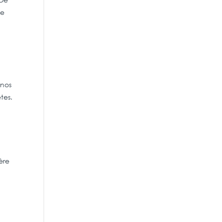
ce
 nos
tes.
ère