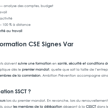
) — analyse des comptes, budget
avail
activité
 100 % à distance
rité au travail
formation CSE Signes Var
nts doivent
suivre une formation
en
santé, sécurité et conditions d
pplique dès le
premier mandat
, quelle que soit la taille de l’entrep
embres de la commission
. Ambition Prévention accompagne ains
mation SSCT ?
ours
lors du premier mandat. En revanche, lors du renouvellement
ois, pour
les membres de la délégation
siégeant à la
CSSCT
dans l