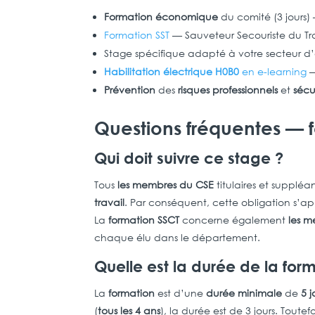
Formation économique
du comité (3 jours
Formation SST
— Sauveteur Secouriste du Tr
Stage spécifique adapté à votre secteur d’
Habilitation électrique H0B0
en e-learning
—
Prévention
des
risques professionnels
et
sécu
Questions fréquentes — 
Qui doit suivre ce stage ?
Tous
les membres du CSE
titulaires et suppléa
travail
. Par conséquent, cette obligation s’a
La
formation SSCT
concerne également
les m
chaque élu dans le département.
Quelle est la durée de la for
La
formation
est d’une
durée minimale
de
5 j
(
tous les 4 ans
), la durée est de 3 jours. Toutef