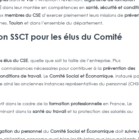
E
dans leur montée en compétences en
santé, sécurité et condit
ux
membres du CSE
d’exercer pleinement leurs missions de
préven
gnes,
Toulon
et dans l’ensemble du département.
on SSCT pour les élus du Comité
s élus du CSE
, quelle que soit la taille de l’entreprise. Plus
s connaissances nécessaires pour contribuer à la
prévention des
onditions de travail
. Le
Comité Social et Économique
, instauré pa
e ainsi les anciennes instances représentatives du personnel (CHS
crit dans le cadre de la
formation professionnelle
en France. Le
rminant dans la
santé au travail
et la protection des salariés au
gation du personnel
du
Comité Social et Économique
doit
suivre
te obligation concerne aussi bien les titulaires que les suppléants.