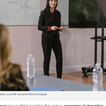
tion comité social et économique
gnes
dans le
Var
? Ambition Prévention,
organisme de formation