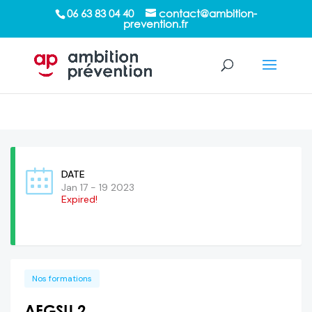
/*sticky sidebar*/
06 63 83 04 40
contact@ambition-
prevention.fr
DATE
Jan 17 - 19 2023
Expired!
Nos formations
AFGSU 2