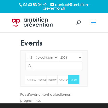
/*sticky sidebar*/
06 63 83 04 40
contact@ambition-
prevention.fr
Events
ANNUELLE
MENSUELLE
HEBDOMADAIRE
QUOTIDIENNE
VU EN
LISTE
Pas d'événement actuellement
programmé.